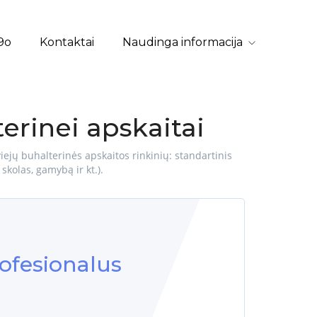
9o
Kontaktai
Naudinga informacija
erinei apskaitai
iejų buhalterinės apskaitos rinkinių: standartinis
skolas, gamybą ir kt.).
ofesionalus