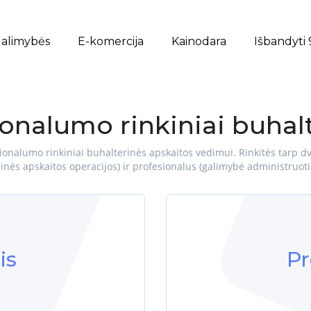
alimybės
E-komercija
Kainodara
Išbandyti 
onalumo rinkiniai buhalt
onalumo rinkiniai buhalterinės apskaitos vedimui. Rinkitės tarp dv
nės apskaitos operacijos) ir profesionalus (galimybė administruoti 
is
Pr