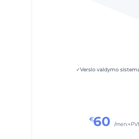
✓Verslo valdymo sistema
60
€
/mėn.+P