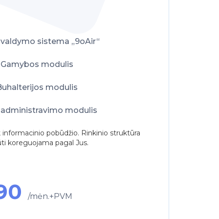
 valdymo sistema „9oAir“
Gamybos modulis
uhalterijos modulis
 administravimo modulis
k informacinio pobūdžio. Rinkinio struktūra
ūti koreguojama pagal Jus.
90
/mėn.+PVM