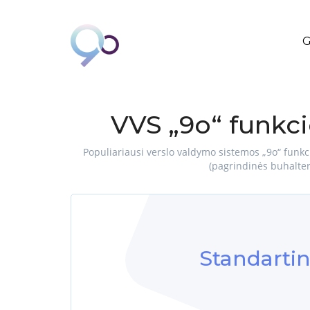
G
VVS „9o“ funkci
Populiariausi verslo valdymo sistemos „9o“ funkci
(pagrindinės buhalteri
Standartin