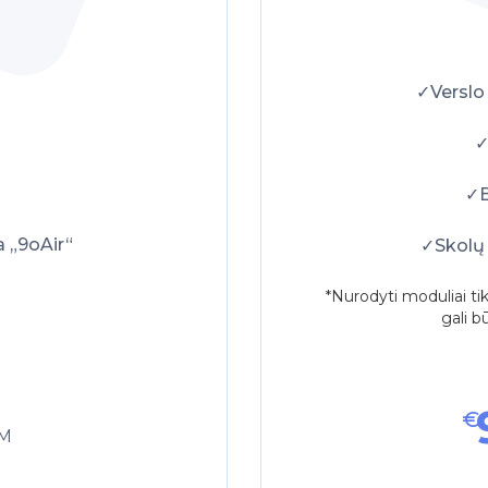
✓Verslo
✓
✓B
 „9oAir“
✓Skolų
*Nurodyti moduliai ti
gali b
€
VM