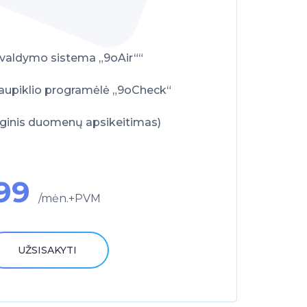
 valdymo sistema „9oAir““
piklio programėlė „9oCheck“
oginis duomenų apsikeitimas)
99
/mėn.+PVM
UŽSISAKYTI