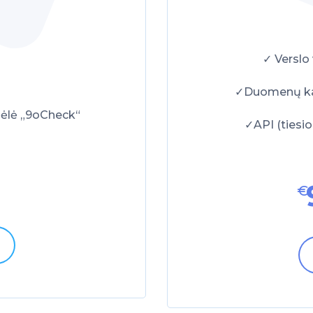
✓ Verslo
✓Duomenų kau
ėlė „9oCheck“
✓API (tiesi
€