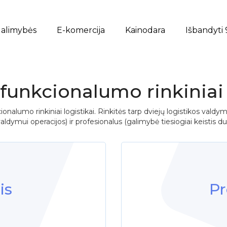
alimybės
E-komercija
Kainodara
Išbandyti 
funkcionalumo rinkiniai 
alumo rinkiniai logistikai. Rinkitės tarp dviejų logistikos valdymo
valdymui operacijos) ir profesionalus (galimybė tiesiogiai keistis 
is
Pr