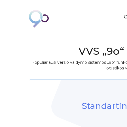
G
VVS „9o“ 
Populiariausi verslo valdymo sistemos „9o“ funkcion
logistikos 
Standartin