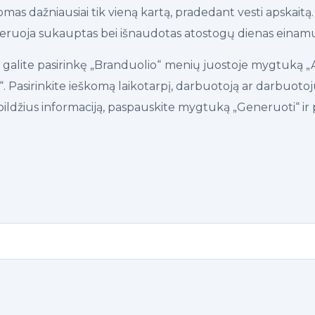
omas dažniausiai tik vieną kartą, pradedant vesti apskait
eruoja sukauptas bei išnaudotas atostogų dienas einamu
galite pasirinkę „Branduolio“
menių juostoje mygtuką „A
 Pasirinkite ieškomą laikotarpį, darbuotoją ar darbuotojus
ldžius informaciją, paspauskite mygtuką „Generuoti“ ir pa