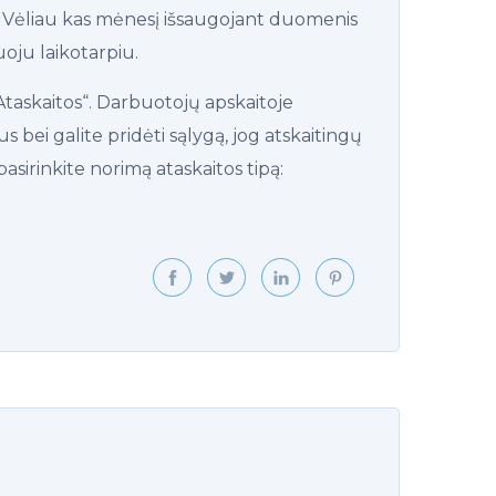
ą. Vėliau kas mėnesį išsaugojant duomenis
oju laikotarpiu.
taskaitos“. Darbuotojų apskaitoje
 bei galite pridėti sąlygą, jog atskaitingų
sirinkite norimą ataskaitos tipą: