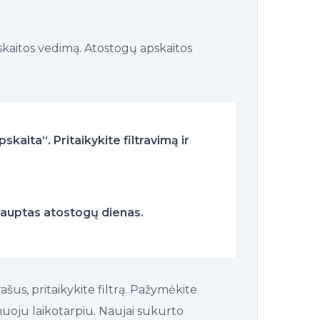
pskaitos vedimą. Atostogų apskaitos
aita“. Pritaikykite filtravimą ir
kauptas atostogų dienas.
šus, pritaikykite filtrą. Pažymėkite
muoju laikotarpiu. Naujai sukurto