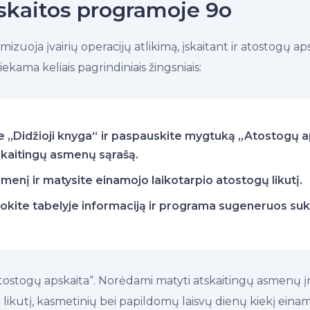
skaitos programoje 9o
mizuoja įvairių operacijų atlikimą, įskaitant ir atostogų a
ekama keliais pagrindiniais žingsniais:
e „Didžioji knyga“
ir paspauskite mygtuką „Atostogų apsk
kaitingų asmenų sąrašą.
smenį ir matysite einamojo laikotarpio atostogų likutį.
okite tabelyje informaciją ir programa sugeneruos su
Atostogų apskaita“. Norėdami matyti atskaitingų asmenų įra
ikutį, kasmetinių bei papildomų laisvų dienų kiekį eina