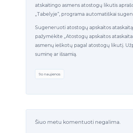
atskaitingo asmens atostogų likutis apraš
„Tabelyje“, programa automatiškai sugen
Sugeneruoti atostogų apskaitos ataskaitą 
pažymėkite „Atostogų apskaitos ataskaita“.
asmenų ieškotų pagal atostogų likutį. Užpi
suminę ar išsamią.
9o naujienos
Šiuo metu komentuoti negalima.