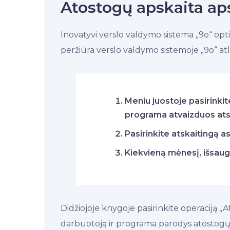
Atostogų apskaita ap
Inovatyvi verslo valdymo sistema „9o“ opti
peržiūra verslo valdymo sistemoje „9o“ atli
Meniu juostoje pasirinkit
programa atvaizduos ats
Pasirinkite atskaitingą a
Kiekvieną mėnesį, išsaug
Didžiojoje knygoje pasirinkite operaciją „
darbuotoją ir programa parodys atostogų l