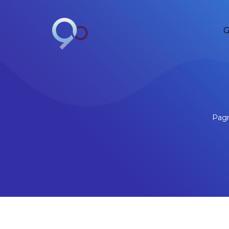
G
Pagr