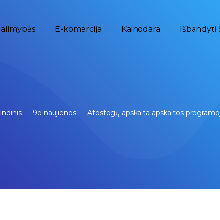
alimybės
E-komercija
Kainodara
Išbandyti 
indinis
-
9o naujienos
-
Atostogų apskaita apskaitos programo